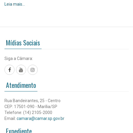
BALANÇO
Leia mais…
2025
-
Mídias Sociais
Siga a Câmara:
Facebook
YouTube
Instagram
Atendimento
Rua Bandeirantes, 25 - Centro
CEP: 17501-090 - Marília/SP
Telefone: (14) 2105-2000
Email:
camara@camar.sp.gov.br
Expediente