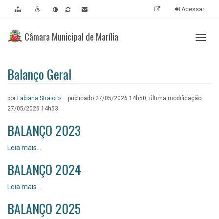
Ir
Ir
Ir
Acessibilidade
Acessar
para
para
para
[0]
o
o
a
Câmara Municipal de Marília
conteúdo
menu
busca
Abrir
[1]
[2]
[3]
ou
fecha
nave
Balanço Geral
por
Fabiana Straioto
—
publicado
27/05/2026 14h50,
última modificação
27/05/2026 14h53
BALANÇO 2023
BALANÇO
Leia mais…
2023
BALANÇO 2024
-
BALANÇO
Leia mais…
2024
BALANÇO 2025
-