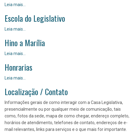
Biblioteca
Leia mais…
"Rangel
Escola do Legislativo
Pietraroia"
-
Escola
Leia mais…
do
Hino a Marília
Legislativo
-
Hino
Leia mais…
a
Honrarias
Marília
-
Honrarias
Leia mais…
-
Localização / Contato
Informações gerais de como interagir com a Casa Legislativa,
presencialmente ou por qualquer meio de comunicação, tais
como, fotos da sede, mapa de como chegar, endereço completo,
horários de atendimento, telefones de contato, endereços de e-
mail relevantes, links para serviços e o que mais for importante.