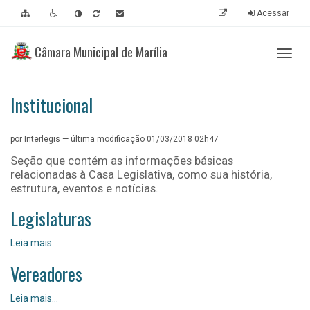
Ir
Ir
Ir
Acessibilidade
Acessar
para
para
para
[0]
o
o
a
Câmara Municipal de Marília
conteúdo
menu
busca
Abrir
[1]
[2]
[3]
ou
fecha
nave
Institucional
por Interlegis —
última modificação
01/03/2018 02h47
Seção que contém as informações básicas
relacionadas à Casa Legislativa, como sua história,
estrutura, eventos e notícias.
Legislaturas
Legislaturas
Leia mais…
-
Vereadores
Vereadores
Leia mais…