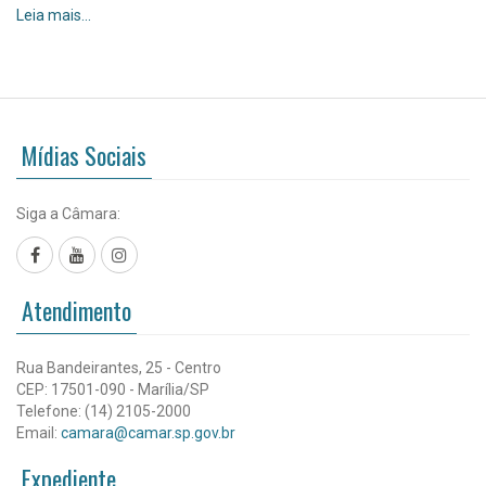
BALANÇO
Leia mais…
2025
-
Mídias Sociais
Siga a Câmara:
Facebook
YouTube
Instagram
Atendimento
Rua Bandeirantes, 25 - Centro
CEP: 17501-090 - Marília/SP
Telefone: (14) 2105-2000
Email:
camara@camar.sp.gov.br
Expediente