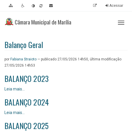
Ir
Ir
Ir
Acessibilidade
Acessar
para
para
para
[0]
o
o
a
Câmara Municipal de Marília
conteúdo
menu
busca
Abrir
[1]
[2]
[3]
ou
fecha
nave
Balanço Geral
por
Fabiana Straioto
—
publicado
27/05/2026 14h50,
última modificação
27/05/2026 14h53
BALANÇO 2023
BALANÇO
Leia mais…
2023
BALANÇO 2024
-
BALANÇO
Leia mais…
2024
BALANÇO 2025
-