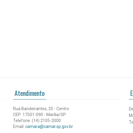
Atendimento
E
Rua Bandeirantes, 25 - Centro
De
CEP: 17501-090 - Marília/SP
Ma
Telefone: (14) 2105-2000
Ta
Email:
camara@camar.sp.gov.br