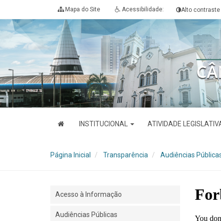
Ir
Ir
Ir
Acessibilidade
Mapa do Site
Acessibilidade:
Alto contraste
para
para
para
[0]
o
o
a
conteúdo
menu
busca
[1]
[2]
[3]
INSTITUCIONAL
ATIVIDADE LEGISLATI
Página Inicial
Transparência
Audiências Pública
Acesso à Informação
Audiências Públicas