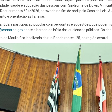
 sexta-feira, às 16h, ocorre debate sobre ações, políticas públicas e es
lidade, saúde e educação das pessoas com Síndrome de Down. A iniciati
Requerimento 634/2026, aprovado no fim de abril pela Casa de Leis. A 
nto e orientação às famílias.
antida a participação popular com perguntas e sugestões, que podem s
camar.sp.gov.br
até o horário de início das audiências públicas. Os 
 de Marília fica localizada da rua Bandeirantes, 25, na região central.