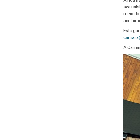
Ainda na
acessibi
meio do 
acolhime
Está gar
camara@
A Câmara