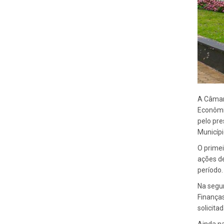
A Câmar
Econômic
pelo pre
Municípi
O primei
ações de
período.
Na segun
Finanças
solicita