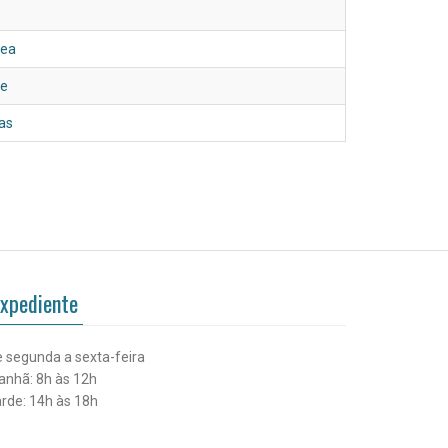
rea
de
ças
xpediente
 segunda a sexta-feira
nhã: 8h às 12h
rde: 14h às 18h