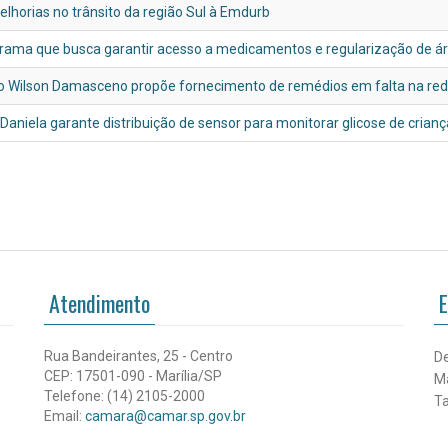
horias no trânsito da região Sul à Emdurb
rama que busca garantir acesso a medicamentos e regularização de á
ado Wilson Damasceno propõe fornecimento de remédios em falta na re
 Daniela garante distribuição de sensor para monitorar glicose de crian
Atendimento
E
Rua Bandeirantes, 25 - Centro
De
CEP: 17501-090 - Marília/SP
Ma
Telefone: (14) 2105-2000
Ta
Email:
camara@camar.sp.gov.br