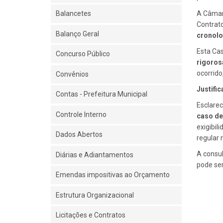
Balancetes
A Câmara
Contrato
Balanço Geral
cronolo
Esta Ca
Concurso Público
rigoros
ocorrido
Convênios
Justific
Contas - Prefeitura Municipal
Esclarec
Controle Interno
caso de
exigibil
Dados Abertos
regular 
A consul
Diárias e Adiantamentos
pode se
Emendas impositivas ao Orçamento
Estrutura Organizacional
Licitações e Contratos