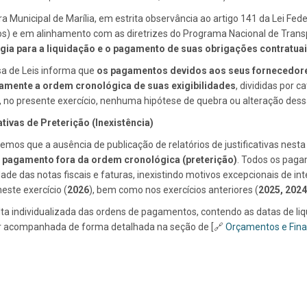
 Municipal de Marília, em estrita observância ao artigo 141 da Lei Fede
s) e em alinhamento com as diretrizes do Programa Nacional de Transpa
gia para a liquidação e o pagamento de suas obrigações contratua
sa de Leis informa que
os pagamentos devidos aos seus fornecedore
amente a ordem cronológica de suas exigibilidades
, divididas por 
, no presente exercício, nenhuma hipótese de quebra ou alteração des
ativas de Preterição (Inexistência)
emos que a ausência de publicação de relatórios de justificativas nest
 pagamento fora da ordem cronológica (preterição)
. Todos os paga
idade das notas fiscais e faturas, inexistindo motivos excepcionais de in
neste exercício (
2026
), bem como nos exercícios anteriores (
2025, 2024
ta individualizada das ordens de pagamentos, contendo as datas de liqu
r acompanhada de forma detalhada na seção de [🔗
Orçamentos e Fina