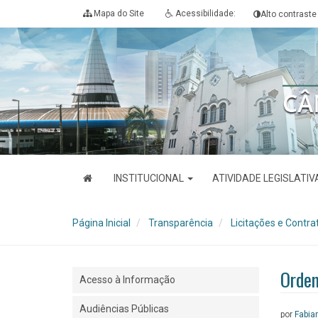
Ir
Ir
Ir
Acessibilidade
Mapa do Site
Acessibilidade:
Alto contraste
para
para
para
[0]
o
o
a
conteúdo
menu
busca
[1]
[2]
[3]
INSTITUCIONAL
ATIVIDADE LEGISLATI
Página Inicial
Transparência
Licitações e Contra
Ordem
Acesso à Informação
Audiências Públicas
por
Fabian