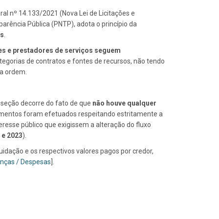
ral nº 14.133/2021 (Nova Lei de Licitações e
rência Pública (PNTP), adota o princípio da
is
.
s e prestadores de serviços seguem
categorias de contratos e fontes de recursos, não tendo
sa ordem.
a seção decorre do fato de que
não houve qualquer
mentos foram efetuados respeitando estritamente a
teresse público que exigissem a alteração do fluxo
 e 2023
).
idação e os respectivos valores pagos por credor,
nças / Despesas
].