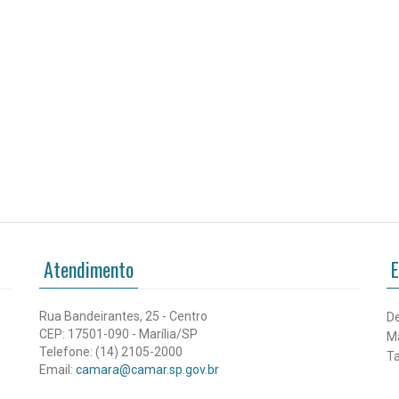
Atendimento
E
Rua Bandeirantes, 25 - Centro
De
CEP: 17501-090 - Marília/SP
Ma
Telefone: (14) 2105-2000
Ta
Email:
camara@camar.sp.gov.br